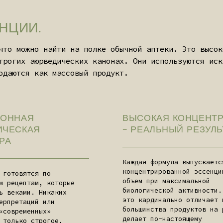
Каждая формула выпускается в виде
концентрированной эссенции: малый
ятся по
объем при максимальной
птам, которые
биологической активности. Именно
ми. Никаких
это кардинально отличает их от
аций или
большинства продуктов на рынке и
менных»
делает по-настоящему
о строгое,
эффективными.
следование
иям.