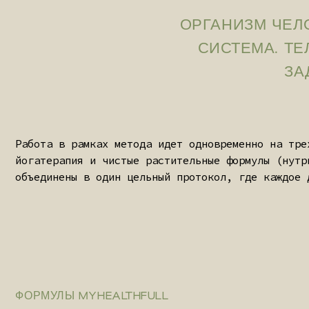
ФОРМУЛЫ MYHEALTHFULL
НЕ ПРОСТО ВИТАМИНЫ.
КОНЦЕНТРИРОВАННЫЕ ЭССЕНЦИ
Растительные формулы MYHEALTHFULL — это не то, что мо
созданные вручную композиции, разработанные в строгих
вашего персонального протокола здоровья и не продаютс
СЫРЬЕ ИЗ ЗАПОВЕДНЫХ
ТРАДИЦИОНН
РЕГИОНОВ
АЮРВЕДИЧЕС
РЕЦЕПТУРА