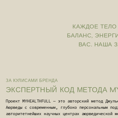
КАЖДОЕ ТЕЛО УЖЕ
БАЛАНС, ЭНЕРГИЯ 
ВАС. НАША ЗАДА
ЗА КУЛИСАМИ БРЕНДА
ЭКСПЕРТНЫЙ КОД МЕТОДА MYHE
Проект MYHEALTHFULL — это авторский метод Джульет Иос
Аюрведы с современным, глубоко персональным подходом 
авторитетнейших научных центрах аюрведической медицин
осознанного погружения в живую традицию первоисточник
Gujarat Ayurved University (Индия)
Kaivalyadhama University (Индия)