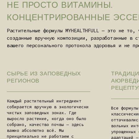
Каждый растительный ингредиент
собирается вручную в экологически
Все формулы готов
чистых заповедных зонах. Где
классическим реце
выросло растение, когда оно было
оттачивались века
собрано, качество почвы — здесь
вольных интерпрет
важно абсолютно всё. Мы
упрощенных «совре
принципиально не работаем с
адаптаций — тольк
массовыми агропромышленными
бескомпромиссное 
поставщиками.
оригинальным знан