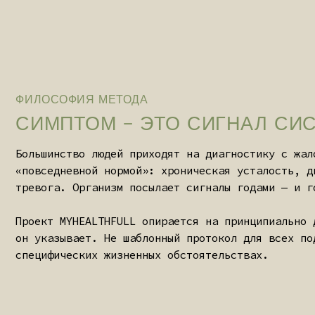
Большинство людей приходят на диагностику с жалобами,
«повседневной нормой»: хроническая усталость, дискомф
тревога. Организм посылает сигналы годами — и годами 
Проект MYHEALTHFULL опирается на принципиально другую
он указывает. Не шаблонный протокол для всех подряд, 
специфических жизненных обстоятельствах.
ОРГАНИЗМ ЧЕЛОВЕК
СИСТЕМА. ТЕЛО И
ЗАДАЧА
Работа в рамках метода идет одновременно на трех уров
йогатерапия и чистые растительные формулы (нутрицевти
объединены в один цельный протокол, где каждое действ