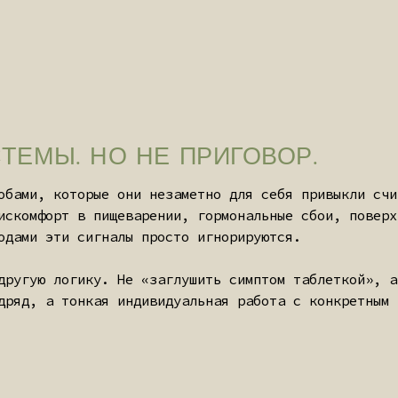
 которые они незаметно для себя привыкли считать своей
орт в пищеварении, гормональные сбои, поверхностный сон 
эти сигналы просто игнорируются.
 логику. Не «заглушить симптом таблеткой», а понять, на 
а тонкая индивидуальная работа с конкретным человеком в 
А — ЭТО ВЫСОКОТОЧНАЯ И НЕВЕРОЯТНО 
ЗНАЧАЛЬНО ЗНАЕТ, КАК ИСЦЕЛИТЬ СЕБЯ. 
 — ПРОСТО ПЕРЕСТАТЬ ЕМУ МЕШАТЬ.
нях: индивидуальный рацион и биоритмы дня, классическая
ки). Эти элементы никогда не назначаются изолированно — 
ие усиливает остальные.