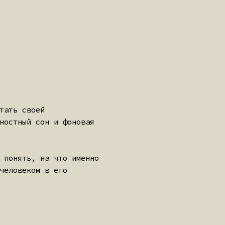
и фоновая
что именно
его
ЧУТКАЯ
НАША
они всегда