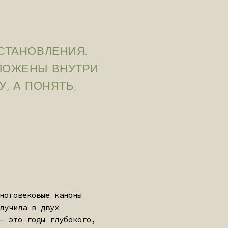
ЕНИЯ.
ВНУТРИ
ЯТЬ,
каноны
х
лубокого,