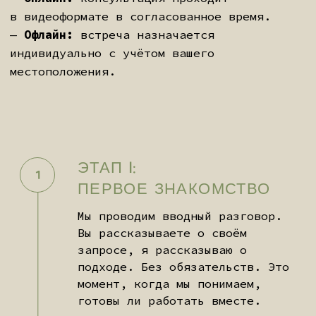
ЧТО ВХОДИТ В ВАШУ ПРОГРАММУ
Независимо от выбранного пакета — каждая
программа включает полный базовый набор
инструментов для индивидуальной работы:
— Персональный аюрведический протокол
— Индивидуальный план питания
— Подбор аюрведических препаратов
— Йога-терапия под ваш запрос
— Личный цифровой кабинет
— Сопровождение на протяжении всей
программы
— При необходимости — коллаборация со
специалистами из Индии
ПЕРЕЙТИ К ДИАГНОСТИКЕ