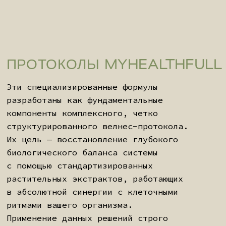
Формулы разрабатываются в рамках строго
контролируемого процесса, который
включает в себя:
Тщательный отбор растительного
сырья
Синхронизацию этапов производства
с биологическими и сезонными
циклами
Методы высококонцентрированной
экстракции
Контроль и верификацию качества на
уровне каждой партии
Объемы производства намеренно
ограничены.
НАУКА И ТРАДИЦИИ
Системная интеграция
Объединение
медицинских канонов Аюрведы и
современного биохимического
понимания процессов в организме.
Клинические наблюдения
Каждая
формула разработана для работы в