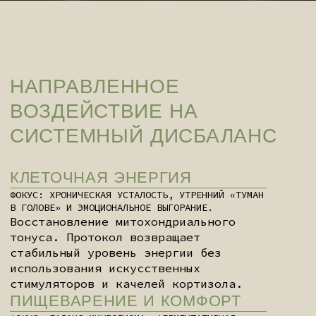
использования искусственных
стимуляторов и качелей кортизола.
ПИЩЕВАРЕНИЕ И КОМФОРТ
ФОКУС: БАЛАНС МИКРОБИОМА, ФЕРМЕНТАТИВНАЯ
АКТИВНОСТЬ И УСВОЕНИЕ НУТРИЕНТОВ.
Оптимизация ферментативных систем и
восстановление микробиома. Коррекция
скрытых непереносимостей для
абсолютного физического комфорта.
НЕЙРОБАЛАНС
ФОКУС: КОГНИТИВНЫЕ ПЕРЕГРУЗКИ, АРХИТЕКТУРА
СНА И СТРЕССОУСТОЙЧИВОСТЬ.
Снижение уровня нейровоспаления,
улучшение концентрации внимания и
глубокое восстановление архитектуры
сна в условиях высокой
интеллектуальной нагрузки.
ИММУННЫЙ БАРЬЕР
ФОКУС: СИСТЕМНЫЕ ВОСПАЛЕНИЯ, АЛЛЕРГИЧЕСКИЕ
РЕАКЦИИ И КЛЕТОЧНОЕ ОБНОВЛЕНИЕ.
Активация процессов клеточного
очищения (detox) и снижение
системной реактивности организма
на внешние аллергены и токсины.