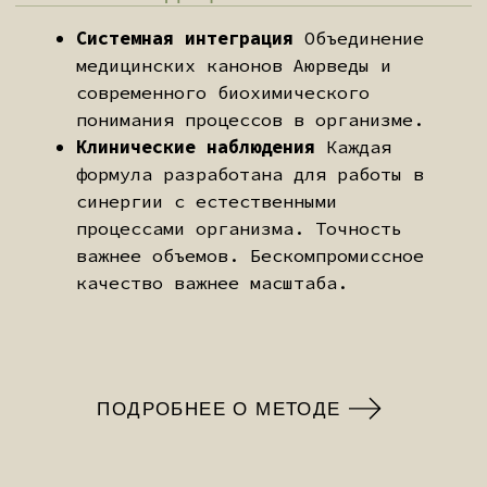
ЗАПИСЬ И ОПЛАТА
КОНСУЛЬТАЦИИ
Если вы чувствуете, что хотите
двигаться дальше — вы выбираете
удобное время и оплачиваете
первичную консультацию. После
этого вам открывается доступ к
диагностической анкете.
ЭТАП III: ДИАГНОСТИКА
ДО ВСТРЕЧИ
До консультации вы проходите
подробную диагностическую
анкету о здоровье, образе жизни
и симптомах. Параллельно
сдаются лабораторные анализы —
общий анализ крови, мочи,
липидный профиль, показатели
железа и нутриентов.
Для ясности и удобства вам
предоставляется документ с
перечнем необходимых
исследований. Результаты не