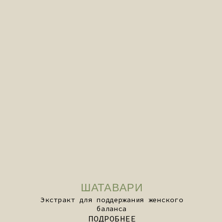
ПОДРОБНЕЕ
понятные примеры из реальной
жизни и объяснение того, как они
влияют на ваше ежедневное
самочувствие.
EN
БРИНГАРАДЖ
Регенерирующий экстракт для
молодости и тонуса
ПОДРОБНЕЕ