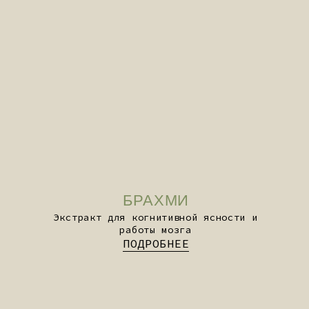
АМЛА
Антиоксидантная поддержка и
иммунитет
ПОДРОБНЕЕ
АНТРОПОЛОГИЯ ПРОТИВ
ЦИНИЗМА: ГДЕ НАУКА
ВСТРЕЧАЕТ АЮРВЕДУ
Или современная наука просто еще
не успела ее доказать? Честный
взгляд на Аюрведу — без мифов,
слепой веры и цинизма.