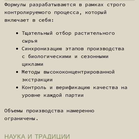
на персональной встрече.
Формат встречи:
—
Онлайн:
консультация проходит
в видеоформате в согласованное время.
—
Офлайн:
встреча назначается
индивидуально с учётом вашего
местоположения.
ЭТАП I:
ПЕРВОЕ ЗНАКОМСТВО
Мы проводим вводный разговор.
Вы рассказываете о своём
запросе, я рассказываю о
подходе. Без обязательств. Это
момент, когда мы понимаем,
готовы ли работать вместе.
ЭТАП II: