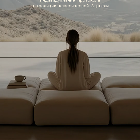
НАПРАВЛЕННОЕ
ВОЗДЕЙСТВИЕ НА
СИСТЕМНЫЙ ДИСБАЛАНС
КЛЕТОЧНАЯ ЭНЕРГИЯ
ФОКУС: ХРОНИЧЕСКАЯ УСТАЛОСТЬ, УТРЕННИЙ «ТУМАН
В ГОЛОВЕ» И ЭМОЦИОНАЛЬНОЕ ВЫГОРАНИЕ.
Восстановление митохондриального
тонуса. Протокол возвращает
стабильный уровень энергии без