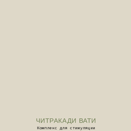
ТРИКАТУ
Растительный комплекс для
активации метаболизма
ПОДРОБНЕЕ
ШАТАВАРИ
Экстракт для поддержания женского
баланса
ПОДРОБНЕЕ