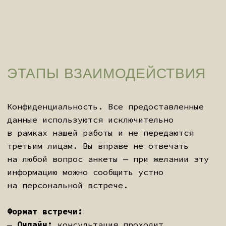
старше 6 месяцев принимаются.
Недостающие сдаются заранее —
чтобы на консультации работать
с полной картиной, а не
собирать её по частям.
ЭТАП IV:
КОНСУЛЬТАЦИЯ И
ПРОТОКОЛ
Глубинная встреча до 2 часов.
По её итогам — персональный
протокол, план питания, подбор
препаратов и доступ к личному
кабинету для сопровождения.
Если ваша ситуация требует
комплексного подхода, к работе
привлекаются профильные
специалисты из Индии —
практики, с которыми выстроено
долгосрочное сотрудничество.
Это не исключение — это часть
системы.