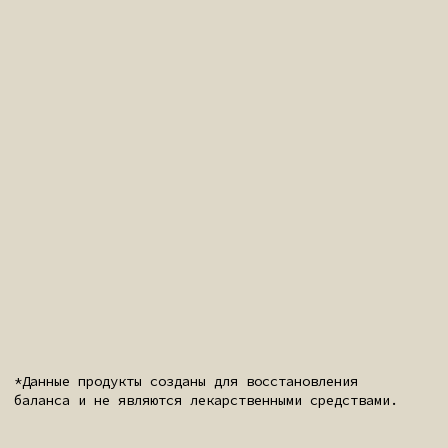
Их цель — восстановление глубокого
биологического баланса системы
с помощью стандартизированных
растительных экстрактов, работающих
в абсолютной синергии с клеточными
ритмами вашего организма.
Применение данных решений строго
индивидуально. Назначение каждого
протокола калибруется на основе вашей
персональной диагностической карты
и физиологических маркеров. Это
гарантирует максимальную биодоступность
активных компонентов и точечное,
долгосрочное воздействие на организм.
ОСНОВЫ МЕТОДА
MYHEALTHFULL
СТАНДАРТЫ ПРОИЗВОДСТВА