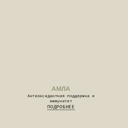
ФОРМУЛА ДЛЯ СНА
(SLEEP CARE)
Релаксация и нормализация
архитектуры сна
ПОДРОБНЕЕ